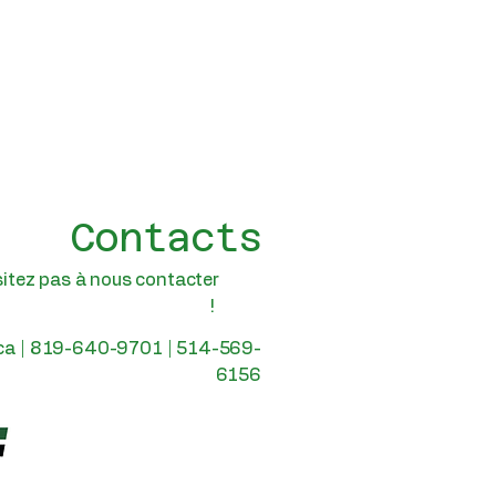
Contacts
sitez pas à nous contacter
!
ca |
819-640-9701 | 514-569-
6156