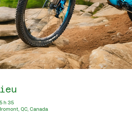
ieu
5 h 35
 Bromont, QC, Canada