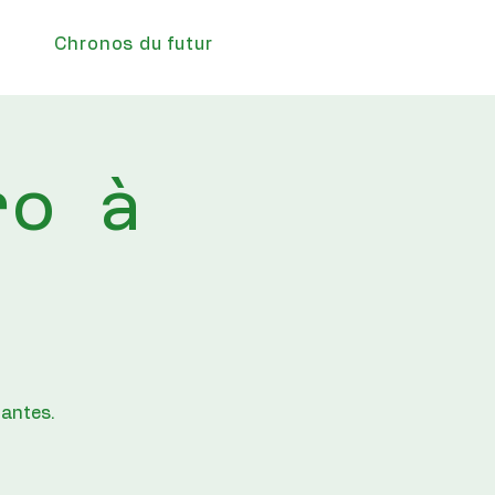
Chronos du futur
ro à
nantes.